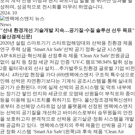
모의 계약 진행 미팅과 현지 파트너십 발굴 등 뛰어난 성과를 달
성하며, 성공적으로 전시회를 마무리 하였습니다.
2024. 10
News
"선내 환경개선 기술개발 지속…공기질·수질 솔루션 선두 목표"
[울산경제신문]
2020년 설립 스마트기기 스타트업해양대와 선박용 친환경 제품
연구 주력 상품 ‘Smart Air Safe’선박 공기 정화·살균 시스템
AIP·KR선급·혁신제품 선정후속 제품 ‘Clean Air Safe’전원공급
없이 설치 등 장점 세균 저감 인증 ‘UV-C 램프’98.94% 탈취 성능
2중 필터국내외 선사 설치…추가발주도친환경 글로벌 기업 비전
제시 4차산업 현장을 가다 (69)엔팩에스앤지 구조적 특수성으로
인해 선박은 자연환기보다는 기계식 공조시스템을 통해 실내외
공기가 순환된다. 이에 실제 선박의 공조시스템 및 덕트 내부에
는 장기간 쌓인 먼지와 세균으로 오염돼 선원들이 부직포와 종이
등을 이용해 임시조치를 취하기도 한다. 울산창조경제혁신센터
로부터 조선해양 스타트업 상생 플랫폼에 선정된 엔팩에스앤지
는 선박의 공기질을 개선하고 바이러스로부터 승무원들의 안전
을 보호하고자 본격적으로 선박용 공기살균·정화 시스템을 개발
해 공급하고 있다. ​엔팩에스앤지의 주력 제품인 선박용 공기 살
균 정화 시스템 ‘Smart Air Safe’(왼쪽)과 후속 제품 ‘Clean Air