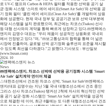
로 UV-C 램프와 Carbon & HEPA 필터를 적용한 선박용 공기 살
균·정화 시스템 ‘스마트 에어 세이프(Smart Air Safe)’와 선박용 공
기 정화 필터 ‘클린 에어 세이프(Clean Air Safe)’를 개발하여 상용
화에 성공했다. 현재 국내 정부 및 공공기관 보유 선박 대부분에
해당 시스템을 설치 완료했으며, 최근에는 차코스(Tsakos) 선사
등 대형 선사와의 계약을 통해 빠르게 성장하고 있다.㈜엔팩에스
앤지의 김명수 대표는 "우리 제품이 성공적인 상용화로 국내외
에서 인정받고 있다."며, "㈜보고통상과의 협력을 통해 더 넓은
시장에 진출하여, 글로벌 선박 공기정화 솔루션의 표준을 제시할
수 있도록 최선을 다하겠다."고 밝혔다.기사보도 : 부산일보
(www.busan.com)
2024. 10
News
㈜엔팩에스앤지, 차코스 선박에 선박용 공기정화 시스템 'Smart
Air Safe' 설치계약 연이어 체결
△대한조선에서 건조된 차코스 선박, 'Smart Air Safe'㈜엔팩에스
앤지(대표 김명수)는 지난 5월 국내 대형조선소에서 건조 중인
그리스 선사 차코스(Tsakos) 탱커선 2척에 자사의 혁신적인 선박
용 공기 살균·정화 시스템인 ‘Smart Air Safe’ 설치계약을 성공적
으로 체결한 데 이어, 최근 8월에는 또 다른 대형조선소에서 건조