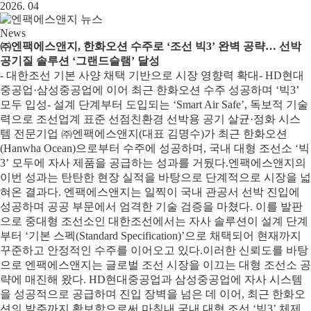
2026. 04
News
㈜엔팩에스앤지, 한화오션 수주로 ‘조선 빅3’ 완벽 공략… 선박
공기질 솔루션 ‘그랜드슬램’ 달성
- 대한조선 기본 사양 채택 기반으로 시장 영향력 확대- HD현대
중공업·삼성중공업에 이어 최근 한화오션 수주 성공하며 ‘빅3’
모두 입성- 설계 단계부터 도입되는 ‘Smart Air Safe’, 독보적 기술
력으로 조선업계 표준 선점친환경 선박용 공기 살균·정화 시스
템 전문기업 ㈜엔팩에스앤지(대표 김명수)가 최근 한화오션
(Hanwha Ocean)으로부터 수주에 성공하며, 국내 대형 조선소 ‘빅
3’ 모두에 자사 제품을 공급하는 성과를 거뒀다. 엔팩에스앤지의
이번 성과는 탄탄한 현장 실적을 바탕으로 단계적으로 시장을 넓
혀온 결과다. 엔팩에스앤지는 일찍이 국내 관공서 선박 진입에
성공하며 공공 부문에서 엄격한 기술 검증을 마쳤다. 이를 발판
으로 중대형 조선소인 대한조선에서는 자사 솔루션이 설계 단계
부터 ‘기본 스펙(Standard Specification)’으로 채택되어 현재까지
꾸준하고 안정적인 수주를 이어오고 있다.이러한 신뢰도를 바탕
으로 엔팩에스앤지는 글로벌 조선 시장을 이끄는 대형 조선소 공
략에 매진해 왔다. HD현대중공업과 삼성중공업에 자사 시스템
을 성공적으로 공급하며 진입 장벽을 넘은 데 이어, 최근 한화오
션의 발주까지 확보함으로써 마침내 국내 대형 조선 ‘빅3’ 체제