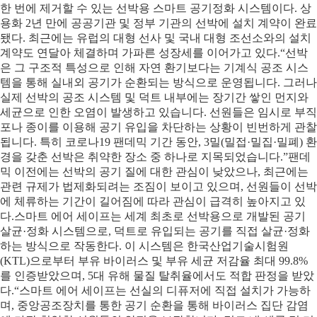
한 번에 제거할 수 있는 선박용 스마트 공기정화 시스템이다. 상
용화 2년 만에 공공기관 및 정부 기관의 선박에 설치 계약이 완료
됐다. 최근에는 유럽의 대형 선사 및 국내 대형 조선소와의 설치
계약도 연달아 체결하며 가파른 성장세를 이어가고 있다.“선박
은 그 구조적 특성으로 인해 자연 환기보다는 기계식 공조 시스
템을 통해 실내외 공기가 순환되는 방식으로 운영됩니다. 그러나
실제 선박의 공조 시스템 및 덕트 내부에는 장기간 쌓인 먼지와
세균으로 인한 오염이 발생하고 있습니다. 선원들은 임시로 부직
포나 종이를 이용해 공기 유입을 차단하는 상황이 빈번하게 관찰
됩니다. 특히 코로나19 팬데믹 기간 동안, 3밀(밀접·밀집·밀폐) 환
경을 갖춘 선박은 취약한 장소 중 하나로 지목되었습니다.” 팬데
믹 이전에는 선박의 공기 질에 대한 관심이 낮았으나, 최근에는
관련 규제가 법제화되려는 조짐이 보이고 있으며, 선원들이 선박
에 체류하는 기간이 길어짐에 따라 관심이 급격히 높아지고 있
다.스마트 에어 세이프는 세계 최초로 선박용으로 개발된 공기
살균·정화 시스템으로, 덕트로 유입되는 공기를 직접 살균·정화
하는 방식으로 작동한다. 이 시스템은 한국산업기술시험원
(KTL)으로부터 부유 바이러스 및 부유 세균 저감율 최대 99.8%
를 인증받았으며, 5대 유해 물질 탈취율에서도 적합 판정을 받았
다.“스마트 에어 세이프는 선실의 디퓨저에 직접 설치가 가능하
며, 중앙공조장치를 통한 공기 순환을 통해 바이러스 집단 감염