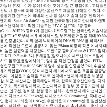
월한 기능을 갖췄다. Clean Air Safe의 경우 전원공급 없이 설치가
가능해 유지보수가 용이하다는 것이 가장 큰 장점이며, 고객들은
선박 내 장소에 따라 다양한 옵션으로 제품을 선택할 수 있다. ◇
공공기관 연구선에 국내외 선사 등 설치 기술력 입증 엔팩에스
앤지의 ‘Smart Air Safe’가 설치된 한국해양대학교 한나라호.엔팩
에스앤지의 독보적인 기술로는 'UV-C 램프'와 '2중 필터
(Carbon&HEPA 필터)'가 꼽힌다. UV-C 램프는 한국산업기술시험
원(KTL)으로부터 부유 바이러스 및 부유세균 저감율 최대 99.8%
를 인증받았다. 이와 함께 박테리아의 DNA와 RNA를 파괴시키
는데 적합한 오존이 발생하지 않는 254nm 파장과 작은 에너지 대
비 높은 살균력을 자랑한다. 또한 2중 필터(Carbon & HEPA 필터)
도 KTL으로부터 5대 유해물질(암모니아,아세트산,아스트알데
히드,톨루엔,폼알데하이드) 탈취율 적합 판정을 받았다. FITI시
험연구원으로부터 98.94%의 탈취 성능을 인증받았으며, 휘발성
유기화합물(VOCs) 및 미세먼지 제거에서도 높은 효율을 검증받
았다. 이같은 기술력을 토대로 엔팩에스앤지의 제품은 해양경
찰, 해군, 부산세관, 한국해양대학교, 한국해양수산연수원, 극지
연구소, 목포해양대학교, 군산대학교 등 정부 및 공공기관의 실
습선, 연구선, 경비정, 함정 등에 설치가 완료됐다.해외 선사인 그
리스 차코스사의 Tanker선, 다나오스사의 Container선, 국내 선사
인 현대LNG해운의 LNG선, 우림해운의 Chemical선 등 일반상선
에도 설치됐으며, 선원들의 만족도에 따라 추가발주도 현재 지속