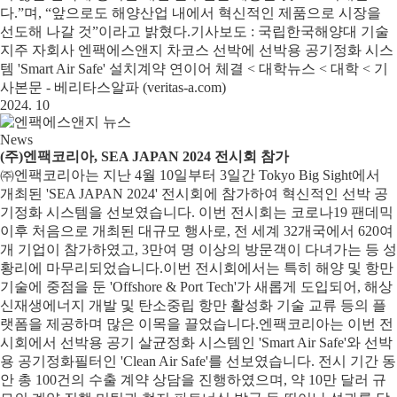
다.”며, “앞으로도 해양산업 내에서 혁신적인 제품으로 시장을
선도해 나갈 것”이라고 밝혔다.기사보도 : 국립한국해양대 기술
지주 자회사 엔팩에스앤지 차코스 선박에 선박용 공기정화 시스
템 'Smart Air Safe' 설치계약 연이어 체결 < 대학뉴스 < 대학 < 기
사본문 - 베리타스알파 (veritas-a.com)
2024. 10
News
(주)엔팩코리아, SEA JAPAN 2024 전시회 참가
㈜엔팩코리아는 지난 4월 10일부터 3일간 Tokyo Big Sight에서
개최된 'SEA JAPAN 2024' 전시회에 참가하여 혁신적인 선박 공
기정화 시스템을 선보였습니다. 이번 전시회는 코로나19 팬데믹
이후 처음으로 개최된 대규모 행사로, 전 세계 32개국에서 620여
개 기업이 참가하였고, 3만여 명 이상의 방문객이 다녀가는 등 성
황리에 마무리되었습니다.이번 전시회에서는 특히 해양 및 항만
기술에 중점을 둔 'Offshore & Port Tech'가 새롭게 도입되어, 해상
신재생에너지 개발 및 탄소중립 항만 활성화 기술 교류 등의 플
랫폼을 제공하며 많은 이목을 끌었습니다.엔팩코리아는 이번 전
시회에서 선박용 공기 살균정화 시스템인 'Smart Air Safe'와 선박
용 공기정화필터인 'Clean Air Safe'를 선보였습니다. 전시 기간 동
안 총 100건의 수출 계약 상담을 진행하였으며, 약 10만 달러 규