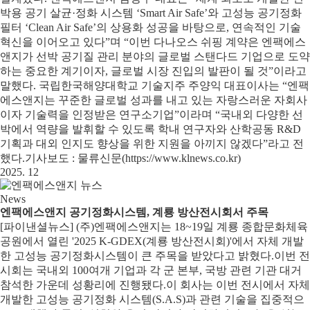
박용 공기 살균·정화 시스템 ‘Smart Air Safe’와 고성능 공기정화
필터 ‘Clean Air Safe’의 상용화 성공을 바탕으로, 연속적인 기술
혁신을 이어오고 있다”며 “이번 다나오스 쉬핑 계약은 엔팩에스
앤지가 선박 공기질 관리 분야의 글로벌 스탠다드 기업으로 도약
하는 중요한 계기이자, 글로벌 시장 진입의 발판이 될 것”이라고
말했다. 국립한국해양대학교 기술지주 주양익 대표이사는 “엔팩
에스앤지는 꾸준한 글로벌 성과를 내고 있는 자랑스러운 자회사
이자 기술력을 인정받은 연구소기업”이라며 “국내외 다양한 선
박에서 역량을 발휘할 수 있도록 학내 연구자와 산학공동 R&D
기획과 대외 인지도 향상을 위한 지원을 아끼지 않겠다”라고 전
했다.기사보도 : 물류신문(https://www.klnews.co.kr)
2025. 12
News
엔팩에스앤지 공기정화시스템, 계룡 방산전시회서 주목
[파이낸셜뉴스] (주)엔팩에스앤지는 18~19일 계룡 종합문화체육
공원에서 열린 '2025 K-GDEX(계룡 방산전시회)'에서 자체 개발
한 고성능 공기정화시스템이 큰 주목을 받았다고 밝혔다. 이번 전
시회는 국내외 100여개 기업과 각 군 본부, 국방 관련 기관 대거
참석한 가운데 성황리에 진행됐다. 이 회사는 이번 전시에서 자체
개발한 고성능 공기정화 시스템(S.A.S)과 관련 기술을 집중적으