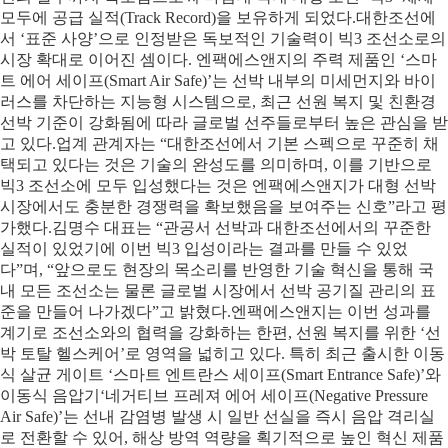
모두에 공급 실적(Track Record)을 보유하게 되었다.대한조선에
서 ‘표준 사양’으로 인정받은 독보적인 기술력이 빅3 조선소로의
시장 확대로 이어진 셈이다. 엔팩에스앤지의 주력 제품인 ‘스마
트 에어 세이프(Smart Air Safe)’는 선박 내부의 미세먼지와 바이
러스를 차단하는 지능형 시스템으로, 최근 선원 복지 및 친환경
선박 기준이 강화됨에 따라 글로벌 선주들로부터 높은 관심을 받
고 있다.업계 관계자는 “대한조선에서 기본 스펙으로 꾸준히 채
택되고 있다는 것은 기술의 완성도를 의미하며, 이를 기반으로
빅3 조선소에 모두 입성했다는 것은 엔팩에스앤지가 대형 선박
시장에서도 충분한 경쟁력을 확보했음을 보여주는 신호”라고 평
가했다.김명수 대표는 “관공서 선박과 대한조선에서의 꾸준한
실적이 있었기에 이번 빅3 입성이라는 결과를 만들 수 있었
다”며, “앞으로도 현장의 목소리를 반영한 기술 혁신을 통해 국
내 모든 조선소는 물론 글로벌 시장에서 선박 공기질 관리의 표
준을 만들어 나가겠다”고 밝혔다.엔팩에스앤지는 이번 성과를
계기로 조선소와의 협력을 강화하는 한편, 선원 복지를 위한 ‘선
박 토탈 헬스케어’로 영역을 넓히고 있다. 특히 최근 출시한 이동
식 살균 게이트 ‘스마트 엔트란스 세이프(Smart Entrance Safe)’와
이동식 음압기‘네거티브 프레져 에어 세이프(Negative Pressure
Air Safe)’는 선내 감염병 발생 시 일반 선실을 즉시 음압 격리실
로 전환할 수 있어, 해상 방역 역량을 획기적으로 높인 혁신 제품