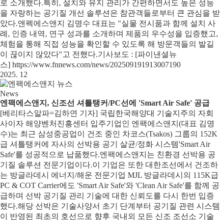
로 소개했다. 특히, 설치와 유지 관리가 간편하면서도 높은 성능
을 자랑하는 공기질 개선 솔루션은 참관객들로부터 큰 관심을 받
았다. 앤펙에스앤지 김명수 대표는 "실물 전시품과 함께 설치 사
례, 인증 내역, 연구 성과를 소개하며 제품의 우수성을 입증했고,
체험을 통해 직접 성능을 확인할 수 있도록 해 방문객들의 발길
이 끊이지 않았다"고 전했다.기사보도 : [파이낸셜뉴
스] https://www.fnnews.com/news/202509191913007190
2025. 12
News
엔팩에스앤지, 신조선 셔틀탱커/PC선에 'Smart Air Safe' 공급
[베리타스알파=김하연 기자] 국립한국해양대 기술지주의 자회
사이자 해양벤처진흥센터 입주기업인 엔팩에스앤지(대표 김명
수)는 최근 삼성중공업이 건조 중인 차코스(Tsakos) 그룹의 152K
급 셔틀탱커에 자사의 선박용 공기 살균/정화 시스템'Smart Air
Safe'를 성공적으로 납품했다. 엔팩에스앤지는 친환경 선박용 공
기질 솔루션 전문기업이다. 이 기업은 또한 대한조선에서 건조하
는 방글라데시 에너지/해운 전문기업 MJL 방글라데시의 115K급
PC & COT Carrier에도 'Smart Air Safe'와 'Clean Air Safe'를 함께 공
급하며 선박 공기질 관리 기술에 대한 신뢰도를 다시 한번 입증
했다.해당 선박은 기술사양서 초기 단계부터 공기질 관련 시스템
이 반영된 최초의 호선으로 향후 국내외 모든 신조 조선소 기술