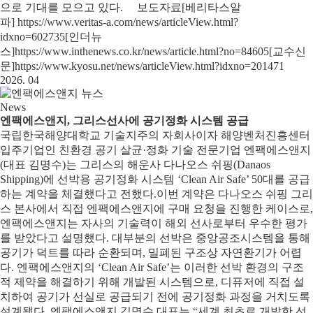
으로 기대를 모으고 있다. 보도자료[베리타스알
파] https://www.veritas-a.com/news/articleView.html?
idxno=602735[인더뉴
스]https://www.inthenews.co.kr/news/article.html?no=84605[교수신
문]https://www.kyosu.net/news/articleView.html?idxno=201471
2026. 04
News
엔팩에스앤지, 그리스선사에 공기정화 시스템 공급
국립한국해양대학교 기술지주의 자회사이자 해양벤처진흥센터
입주기업인 친환경 공기 살균·정화 기술 전문기업 엔팩에스앤지
(대표 김명수)는 그리스의 해운사 다나오스 쉬핑(Danaos
Shipping)에 선박용 공기정화 시스템 ‘Clean Air Safe’ 50대를 공급
하는 계약을 체결했다고 전했다.이번 계약은 다나오스 쉬핑 그리
스 본사에서 직접 엔팩에스앤지에 구매 요청을 진행한 케이스로,
엔팩에스앤지는 자사의 기술력이 해외 선사로부터 우수한 평가
를 받았다고 설명했다. 대부분의 선박은 중앙공조시스템을 통해
공기가 덕트를 따라 순환되며, 밀폐된 구조상 자연환기가 어렵
다. 엔팩에스앤지의 ‘Clean Air Safe’는 이러한 선박 환경의 구조
적 제약을 해결하기 위해 개발된 시스템으로, 디퓨저에 직접 설
치하여 공기가 선실로 공급되기 전에 공기정화 과정을 거치도록
설계됐다. 엔팩에스앤지 김명수 대표는 “세계 최초로 개발한 선