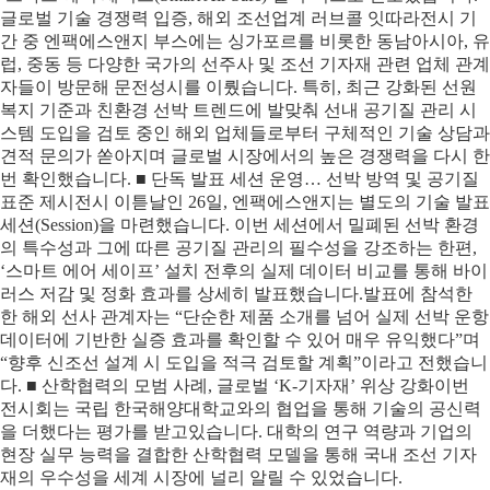
글로벌 기술 경쟁력 입증, 해외 조선업계 러브콜 잇따라전시 기
간 중 엔팩에스앤지 부스에는 싱가포르를 비롯한 동남아시아, 유
럽, 중동 등 다양한 국가의 선주사 및 조선 기자재 관련 업체 관계
자들이 방문해 문전성시를 이뤘습니다. 특히, 최근 강화된 선원
복지 기준과 친환경 선박 트렌드에 발맞춰 선내 공기질 관리 시
스템 도입을 검토 중인 해외 업체들로부터 구체적인 기술 상담과
견적 문의가 쏟아지며 글로벌 시장에서의 높은 경쟁력을 다시 한
번 확인했습니다. ■ 단독 발표 세션 운영… 선박 방역 및 공기질
표준 제시전시 이튿날인 26일, 엔팩에스앤지는 별도의 기술 발표
세션(Session)을 마련했습니다. 이번 세션에서 밀폐된 선박 환경
의 특수성과 그에 따른 공기질 관리의 필수성을 강조하는 한편,
‘스마트 에어 세이프’ 설치 전후의 실제 데이터 비교를 통해 바이
러스 저감 및 정화 효과를 상세히 발표했습니다.발표에 참석한
한 해외 선사 관계자는 “단순한 제품 소개를 넘어 실제 선박 운항
데이터에 기반한 실증 효과를 확인할 수 있어 매우 유익했다”며
“향후 신조선 설계 시 도입을 적극 검토할 계획”이라고 전했습니
다. ■ 산학협력의 모범 사례, 글로벌 ‘K-기자재’ 위상 강화이번
전시회는 국립 한국해양대학교와의 협업을 통해 기술의 공신력
을 더했다는 평가를 받고있습니다. 대학의 연구 역량과 기업의
현장 실무 능력을 결합한 산학협력 모델을 통해 국내 조선 기자
재의 우수성을 세계 시장에 널리 알릴 수 있었습니다.