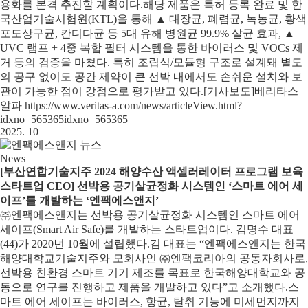
용화를 본격 추진할 계획이다.해당 제품은 특허 등록 완료 및 한
국산업기술시험원(KTL)을 통해 ▲ 대장균, 폐렴균, 녹농균, 황색
포도상구균, 칸디다균 등 5대 유해 병원균 99.9% 살균 효과, ▲
UVC 램프 + 4중 복합 필터 시스템을 통한 바이러스 및 VOCs 제
거 등의 검증을 마쳤다. 특히 조립식/모듈형 구조로 설계돼 별도
의 공구 없이도 공간 제약이 큰 선박 내에서도 손쉬운 설치와 보
관이 가능한 점이 강점으로 평가받고 있다.[기사보도]베리타스
알파 https://www.veritas-a.com/news/articleView.html?
idxno=565365idxno=565365
2025. 10
News
[부산연합기술지주 2024 해양수산 액셀러레이터 프로그램 보육
스타트업 CEO] 선박용 공기살균정화 시스템인 ‘스마트 에어 세
이프’를 개발하는 ‘엔팩에스앤지’
㈜엔팩에스앤지는 선박용 공기살균정화 시스템인 스마트 에어
세이프(Smart Air Safe)를 개발하는 스타트업이다. 김명수 대표
(44)가 2020년 10월에 설립했다.김 대표는 “엔팩에스앤지는 한국
해양대학교기술지주와 모회사인 ㈜엔팩코리아의 공동자회사로,
선박용 친환경 스마트 기기 제조를 목표로 한국해양대학교와 공
동으로 연구를 진행하고 제품을 개발하고 있다”고 소개했다.스
마트 에어 세이프는 바이러스, 항균, 탈취 기능에 미세먼지까지