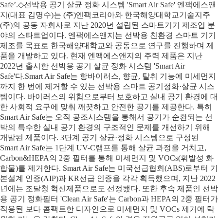
Safe’.◇선박용 공기 살균 정화 시스템 'Smart Air Safe' 엔팩에스앤
지(대표 김명수)는 (주)엔팩코리아와 한국해양대학교기술지주
(주)의 공동 자회사로 지난 2020년 설립된 스마트기기 제조업 분
야의 스타트업이다. 엔팩에스앤지는 선박용 친환경 스마트 기기
제조를 목표로 한국해양대학교와 공동으로 연구를 진행하며 제
품을 개발하고 있다. 현재 엔팩에스앤지의 주력 제품은 지난
2022년 출시한 선박용 공기 살균 정화 시스템 'Smart Air
Safe'다.Smart Air Safe는 항바이러스, 향균, 탈취 기능에 미세먼지
까지 한 번에 제거할 수 있는 선박용 스마트 공기정화·살균 시스
템이다. 바이러스의 위험으로부터 보호하고 실내 공기 환경에 대
한 사회적 요구에 맞춰 깨끗하고 안전한 공기를 제공한다. 특히
Smart Air Safe는 오직 공조시스템을 통해서 공기가 순환되는 선
박의 특수한 실내 공기 환경의 구조적인 문제를 개선하기 위해
개발된 제품이다. 3단계 공기 살균·정화 시스템으로 구성된
Smart Air Safe는 1단계 UV-C램프를 통해 살균 과정을 거치고,
Carbon&HEPA의 2중 필터를 통해 미세먼지 및 VOCs(휘발성 화
합물)를 제거한다. Smart Air Safe는 미국선급협회(ABS)로부터 기
본설계 인증(AIP)과 KR선급 인증을 각각 획득했으며, 지난 2022
년에는 조달청 혁신제품으로도 선정됐다. 또한 후속 제품인 선박
용 공기 정화필터 'Clean Air Safe'는 Carbon과 HEPA의 2중 필터가
적용된 보다 콤팩트한 디자인으로 미세먼지 및 VOCs 제거에 탁