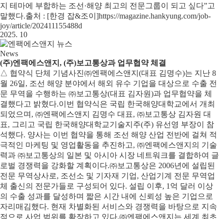
지 테마에 부합하는 조선·해양 최고의 전문그룹이 되고 싶다”고
말했다.출처 : [한경 잡&조이]https://magazine.hankyung.com/job-
joy/article/202411155488d
2025. 10
News
(주)엔팩에스앤지, (주)보고통상과 업무협약 체결
△ 협약식 단체 기념사진㈜엔팩에스앤지(대표 김명수)는 지난 8
월 26일, 조선 해양 분야에서 해외 유수 기업을 대상으로 수출 전
문 무역을 수행하는 ㈜보고통상(대표 김자원)과 업무협약을 체
결했다고 밝혔다.이번 협약식은 국립 한국해양대학교에서 개최
되었으며, ㈜엔팩에스앤지 김명수 대표, ㈜보고통상 김자원 대
표, 그리고 국립 한국해양대학교기술지주(주) 유선영 부장이 참
석했다. 양사는 이번 협약을 통해 조선 해양 산업 전반에 걸쳐 적
극적인 마케팅 및 영업활동을 추진하고, ㈜엔팩에스앤지의 기술
력과 ㈜보고통상의 일본 및 아시아 시장 네트워크를 결합하여 글
로벌 경쟁력을 강화할 계획이다.㈜보고통상은 2006년에 설립된
전문 무역상사로, 조선소 및 기자재 기업, 산업기계 전문 무역업
체 출신의 전문가들로 구성되어 있다. 설립 이후, 1억 달러 이상
의 수출 성과를 달성하며 짧은 시간 내에 신뢰성 높은 기업으로
자리매김했다. 현재 차별화된 서비스와 경쟁력을 바탕으로 지속
적으로 사업 범위를 확장하고 있다.㈜엔팩에스앤지는 세계 최초