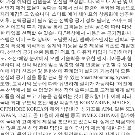
에 가장 취약한 선원들의 안전을 보장합니다. 덕트 내 세균 및 미
세먼지 제거 효율이 높다는 점에서 선박 환경에 특화된 제품으로
자리매김하고 있습니다. 스마트 에어 세이프의 상용화에 성공한
이후, 전력공급이 필요 없는 선박용 공기 정화 필터인 스마트 에
어 세이프의 후속 개발을 통해 고객들은 선박 공간에 따라 다양
한 타입을 선택할 수 있습니다.”육상에서 사용되는 공기정화시
스템은 이미 포화 상태에 도달했지만, 엔팩에스앤지는 선박의 구
조적 특성에 최적화된 설계와 기능을 갖춘 제품을 최초로 개발했
다. 선박의 공기 순환 통로인 덕트 및 디퓨저 타입이 다양하더라
도, 조선·해양 분야에서 오랜 기술력을 보유한 엔지니어들과 협
력하여 각 선박 타입에 맞는 맞춤형 설계 변경을 구현할 수 있다.
이에 따라 신조선 및 운항선에 관계없이 설치가 가능하며 모든
선실의 공기 질을 통합 관리할 수 있는 Smart Monitoring System
또한, 고객사의 요구에 따라 유연하게 설치가 가능하다.“이전에
는 선박에서 볼 수 없었던 혁신적인 솔루션으로 고객들에게 실제
제품을 직접 보고 기능을 경험하는 것이 중요합니다. 이에 따라
국내 최대 규모의 조선·해양 박람회인 KORMARINE, MADEX,
OFFSHORE KOREA와 해외 박람회인 싱가포르 APM, 일본 SEA
JAPAN, 그리고 곧 11월에 개최될 중국 INMEX CHINA에 참가하
여 국내외 고객에게 제품을 홍보하고 있습니다. 실제로 박람회에
서 많은 조선·해양 관련 담당자들이 당사의 제품에 대한 관심을
보였고, 문의가 이어지며 계약 체결로까지 이어진 사례가 다수