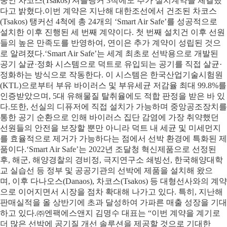
중인 차코스(Tsakos) 셔틀탱커 3척에도 추가 설치계약을 체결했
다고 밝혔다.이번 계약은 지난해 대한조선에서 건조된 차코스
(Tsakos) 탱커선 4척에 총 24개의 ‘Smart Air Safe’를 성공적으로
설치한 이후 진행된 세 번째 계약이다. 첫 번째 설치건 이후 선원
들의 높은 만족도를 반영하여, 연이은 추가 계약이 성립된 것으
로 알려졌다.‘Smart Air Safe’는 세계 최초로 선박용으로 개발된
공기 살균·정화 시스템으로 덕트로 유입되는 공기를 직접 살균·
정화하는 방식으로 작동한다. 이 시스템은 한국산업기술시험원
(KTL)으로부터 부유 바이러스 및 부유세균 저감율 최대 99.8%를
인증받았으며, 5대 유해물질 탈취율에도 적합 판정을 받은 바 있
다.또한, 선실의 디퓨저에 직접 설치가 가능하며 중앙공조장치를
통한 공기 순환으로 인해 바이러스 집단 감염에 가장 취약했던
선원들의 안전을 보장할 뿐만 아니라 덕트 내 세균 및 미세먼지
를 효율적으로 제거가 가능하다는 점에서 선박 환경에 특화된 제
품이다.‘Smart Air Safe’는 2022년 조달청 혁신제품으로 선정된
후, 해군, 해양경찰의 경비정, 극지연구소 쇄빙선, 한국해양대학
교 실습선 등 정부 및 공공기관의 선박에 제품을 설치해 왔으
며, 이후 다나오스(Danaos), 차코스(Tsakos) 등 대형선사와의 계약
으로 이어지면서 시장을 점차 확대해 나가고 있다. 특히, 지난해
판매실적을 올 상반기에 초과 달성하여 가파른 매출 성장을 기대
하고 있다.㈜엔팩에스앤지 김명수 대표는 “이번 계약을 계기로
더 많은 선박에 공기질 개선 솔루션을 제공할 것으로 기대한