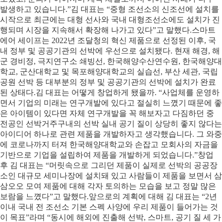
발생하고 있습니다.”김 대표는 “중형 조선소의 신조선에 설치를
시작으로 최근에는 대형 선사와 국내 대형조선소에도 설치가 진
행되며 시장을 지속해서 확장해 나가고 있다”고 말했다.스마트
에어 세이프는 2022년 조달청의 혁신 제품으로 선정된 이후, 국
내 정부 및 공공기관의 선박에 우선으로 설치됐다. 현재 해경, 해
군 경비정, 극지연구소 쇄빙선, 한국해양수산연수원, 한국해양대
학교, 군산대학교 및 목포해양대학교의 실습선, 부산 세관, 국립
공원 선박 등 대부분의 정부 및 공공기관의 선박에 설치가 완료
된 상태다.김 대표는 어떻게 창업하게 됐을까. “사업체를 운영하
면서 기업의 미래는 연구개발에 있다고 절실히 느꼈기 때문에 좋
은 아이템이 있다면 자체 연구개발을 꼭 해보자고 다짐하던 중
전공인 선박거주구내의 선박 실내 공기 질이 상당히 좋지 않다는
아이디어 하나로 관련 제품을 개발하자고 생각했습니다. 그 와중
에 코로나까지 터져 한국해양대학교와 손잡고 모회사의 자금을
기반으로 기업을 설립하여 제품을 개발하게 되었습니다.”창업
후 김 대표는 “머릿속으로 그리던 제품이 실제로 선박의 공공장
소인 대규모 세미나장에 설치돼 있고 사람들이 제품을 보면서 삼
삼오오 모여 제품에 대해 각자 토의하는 모습을 보고 정말 많은
보람을 느꼈다”고 말했다.앞으로의 계획에 대해 김 대표는 “2년
이내 국내 전 조선소 기본 스펙 사양에 우리 제품이 들어가는 것
이 목표”라며 “동시에 해외에 진출해 선박, 스마트, 공기 질 세 가