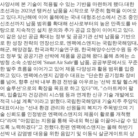
사양서에 본 기술이 적용될 수 있는 기반을 마련하게 됐다.대한
조선과는 2023년 탱커선 납품을 시작으로 꾸준히 협력을 이어오
고 있다.지난해에 이어 올해에는 국내 대형조선소에서 건조 중인
신조선까지 납품 범위를 확대해 선사로부터의 높은 만족도를 바
탕으로 지속적인 설치 문의와 추가 공급 요청이 이어지고 있다.
이 같은 상선 공급 확대는 정부 및 공공기관 선박 납품을 기반으
로 한 성장 전략의 연장선으로, 엔팩에스앤지는 국립한국해양대,
해군, 해양경찰, 한국과학기술연구원, 한국해양수산연수원 등 주
요 정부 및 공공기관 선박에 제품을 공급해 왔다.올해 초에는 소
방청 소속 소방선에 'Smart Air Safe'를 납품, 공공부문에서도 꾸준
한 발주 흐름을 이어가고 있어 제품 다양성과 활용 범위를 입증
하고 있다. 엔팩에스앤지 김명수 대표는 "단순한 공기정화 장비
를 넘어, 향후 선박 내부 환경 전반을 아우르는 '선박 토탈 헬스케
어 솔루션'으로의 확장을 목표로 하고 있다"며, "스마트케어 팔
찌, 입출입자 건강관리 시스템 등과 연계한 신규 기술 개발에도
적극 나설 계획"이라고 밝혔다.국립한국해양대 기술지주 주양익
대표이사는 "선내 환경 관리와 선원들의 복지가 주목받으며 기
술 신뢰도를 인정받은 엔팩에스앤지의 제품이 활로를 개척했
다"라며 "아낌없는 지원을 통해 국내외 혁신을 이끌어나갈 수 있
도록 노력하겠다"고 전했다.한편 엔팩에스앤지는 올해 하반기
선박 내 감염병 대응을 위한 음압기 및 이동식 살균게이트의 상